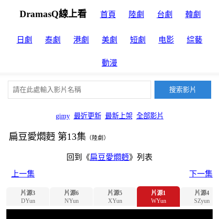
DramasQ線上看
首頁
陸劇
台劇
韓劇
日劇
泰劇
港劇
美劇
短劇
电影
綜藝
動漫
gimy
最近更新
最新上架
全部影片
扁豆愛燜麪 第13集
（陸劇）
回到《
扁豆愛燜麪
》列表
上一集
下一集
片源3
片源6
片源5
片源1
片源4
DYun
NYun
XYun
WYun
SZyun