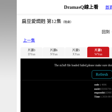
DramasQ線上看
首
扁豆愛燜麪 第12集
（陸劇）
回到
上一集
片源3
片源6
片源5
片源1
DYun
NYun
XYun
WYun