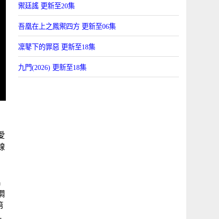
禦廷謠 更新至20集
吾凰在上之鳳禦四方 更新至06集
凜鼕下的罪惡 更新至18集
九門(2026) 更新至18集
愛
線
扁
燜
第
-