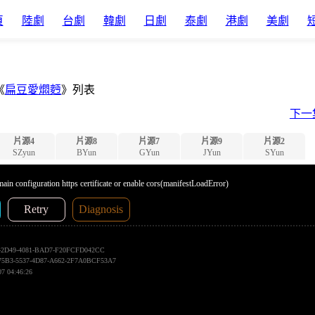
頁
陸劇
台劇
韓劇
日劇
泰劇
港劇
美劇
《
扁豆愛燜麪
》列表
下一
片源4
片源8
片源7
片源9
片源2
SZyun
BYun
GYun
JYun
SYun