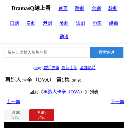
DramasQ線上看
首頁
陸劇
台劇
韓劇
日劇
泰劇
港劇
美劇
短劇
电影
綜藝
動漫
gimy
最近更新
最新上架
全部影片
再造人卡辛（OVA） 第1集
（動漫）
回到《
再造人卡辛（OVA）
》列表
上一集
下一集
片源2
片源1
BYun
JYun