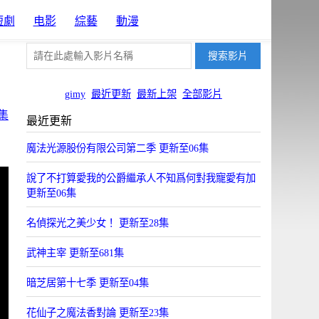
短劇
电影
綜藝
動漫
gimy
最近更新
最新上架
全部影片
集
最近更新
魔法光源股份有限公司第二季 更新至06集
說了不打算愛我的公爵繼承人不知爲何對我寵愛有加
更新至06集
名偵探光之美少女！ 更新至28集
武神主宰 更新至681集
暗芝居第十七季 更新至04集
花仙子之魔法香對論 更新至23集