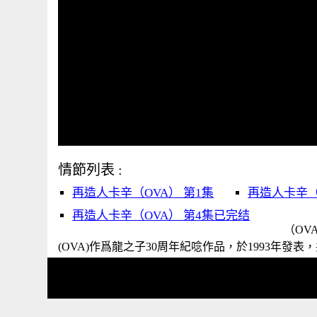
情節列表 :
再造人卡辛（OVA） 第1集
再造人卡辛（
再造人卡辛（OVA） 第4集已完结
（OV
(OVA)作爲龍之子30周年紀唸作品，於1993年發表，