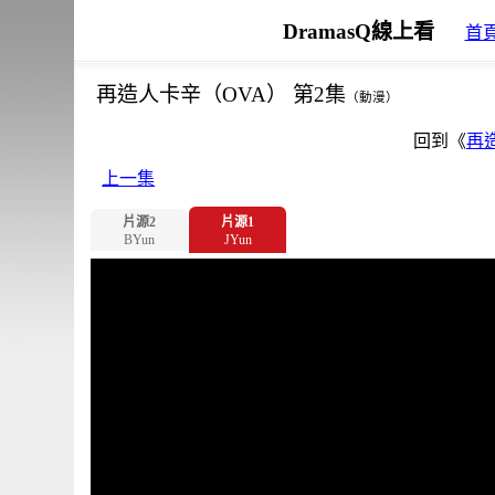
DramasQ線上看
首
再造人卡辛（OVA） 第2集
（動漫）
回到《
再
上一集
片源2
片源1
BYun
JYun