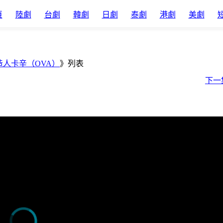
頁
陸劇
台劇
韓劇
日劇
泰劇
港劇
美劇
造人卡辛（OVA）
》列表
下一