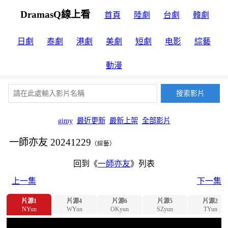
DramasQ線上看
首頁
陸劇
台劇
韓劇
日劇
泰劇
港劇
美劇
短劇
电影
綜藝
動漫
gimy
最近更新
最新上架
全部影片
一師亦友 20241229
（綜藝）
回到《
一師亦友
》列表
上一集
下一集
片源1
片源4
片源6
片源5
片源2
NYun
WYun
OKyun
SZyun
TYun