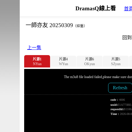
DramasQ線上看
首
一師亦友 20250309
（綜藝）
回到
上一集
片源1
片源4
片源6
片源5
NYun
WYun
OKyun
SZyun