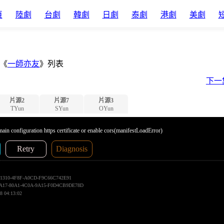
頁
陸劇
台劇
韓劇
日劇
泰劇
港劇
美劇
《
一師亦友
》列表
下一
片源2
片源7
片源3
TYun
SYun
OYun