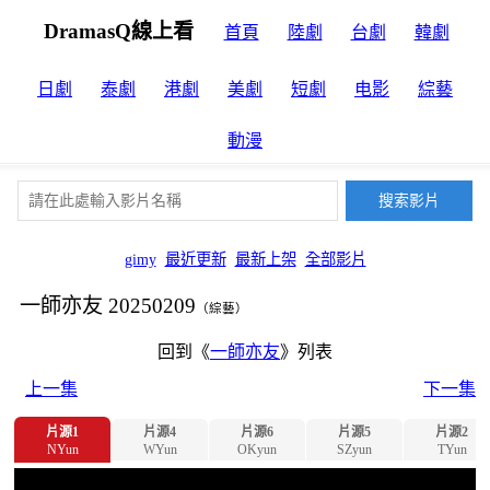
DramasQ線上看
首頁
陸劇
台劇
韓劇
日劇
泰劇
港劇
美劇
短劇
电影
綜藝
動漫
gimy
最近更新
最新上架
全部影片
一師亦友 20250209
（綜藝）
回到《
一師亦友
》列表
上一集
下一集
片源1
片源4
片源6
片源5
片源2
NYun
WYun
OKyun
SZyun
TYun