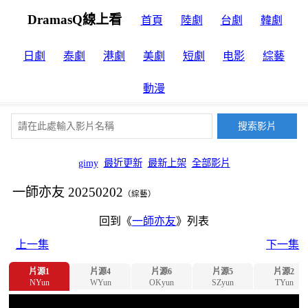
DramasQ線上看
首頁
陸劇
台劇
韓劇
日劇
泰劇
港劇
美劇
短劇
电影
綜藝
動漫
gimy
最近更新
最新上架
全部影片
一師亦友 20250202
（綜藝）
回到《
一師亦友
》列表
上一集
下一集
片源1
片源4
片源6
片源5
片源2
NYun
WYun
OKyun
SZyun
TYun