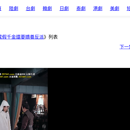
頁
陸劇
台劇
韓劇
日劇
泰劇
港劇
美劇
成假千金還要嬌養反派
》列表
下一