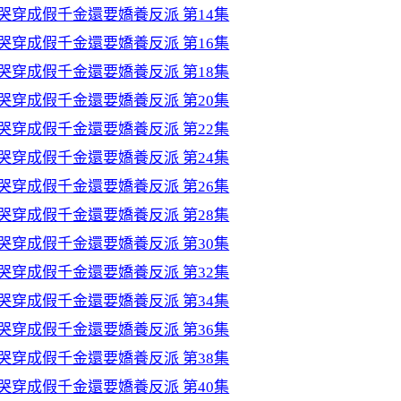
哭穿成假千金還要嬌養反派 第14集
哭穿成假千金還要嬌養反派 第16集
哭穿成假千金還要嬌養反派 第18集
哭穿成假千金還要嬌養反派 第20集
哭穿成假千金還要嬌養反派 第22集
哭穿成假千金還要嬌養反派 第24集
哭穿成假千金還要嬌養反派 第26集
哭穿成假千金還要嬌養反派 第28集
哭穿成假千金還要嬌養反派 第30集
哭穿成假千金還要嬌養反派 第32集
哭穿成假千金還要嬌養反派 第34集
哭穿成假千金還要嬌養反派 第36集
哭穿成假千金還要嬌養反派 第38集
哭穿成假千金還要嬌養反派 第40集