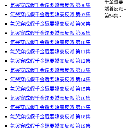
千金還要
氣哭穿成假千金還要嬌養反派 第06集
嬌養反派 -
氣哭穿成假千金還要嬌養反派 第07集
第54集 -
氣哭穿成假千金還要嬌養反派 第08集
氣哭穿成假千金還要嬌養反派 第09集
氣哭穿成假千金還要嬌養反派 第10集
氣哭穿成假千金還要嬌養反派 第11集
氣哭穿成假千金還要嬌養反派 第12集
氣哭穿成假千金還要嬌養反派 第13集
氣哭穿成假千金還要嬌養反派 第14集
氣哭穿成假千金還要嬌養反派 第15集
氣哭穿成假千金還要嬌養反派 第16集
氣哭穿成假千金還要嬌養反派 第17集
氣哭穿成假千金還要嬌養反派 第18集
氣哭穿成假千金還要嬌養反派 第19集