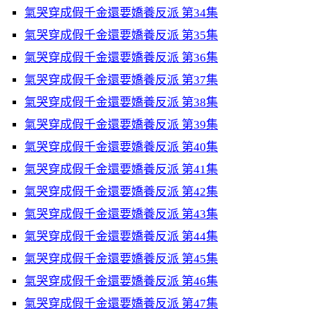
氣哭穿成假千金還要嬌養反派 第34集
氣哭穿成假千金還要嬌養反派 第35集
氣哭穿成假千金還要嬌養反派 第36集
氣哭穿成假千金還要嬌養反派 第37集
氣哭穿成假千金還要嬌養反派 第38集
氣哭穿成假千金還要嬌養反派 第39集
氣哭穿成假千金還要嬌養反派 第40集
氣哭穿成假千金還要嬌養反派 第41集
氣哭穿成假千金還要嬌養反派 第42集
氣哭穿成假千金還要嬌養反派 第43集
氣哭穿成假千金還要嬌養反派 第44集
氣哭穿成假千金還要嬌養反派 第45集
氣哭穿成假千金還要嬌養反派 第46集
氣哭穿成假千金還要嬌養反派 第47集