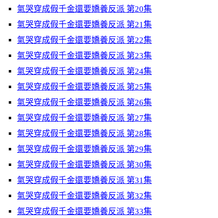
氣哭穿成假千金還要嬌養反派 第20集
氣哭穿成假千金還要嬌養反派 第21集
氣哭穿成假千金還要嬌養反派 第22集
氣哭穿成假千金還要嬌養反派 第23集
氣哭穿成假千金還要嬌養反派 第24集
氣哭穿成假千金還要嬌養反派 第25集
氣哭穿成假千金還要嬌養反派 第26集
氣哭穿成假千金還要嬌養反派 第27集
氣哭穿成假千金還要嬌養反派 第28集
氣哭穿成假千金還要嬌養反派 第29集
氣哭穿成假千金還要嬌養反派 第30集
氣哭穿成假千金還要嬌養反派 第31集
氣哭穿成假千金還要嬌養反派 第32集
氣哭穿成假千金還要嬌養反派 第33集