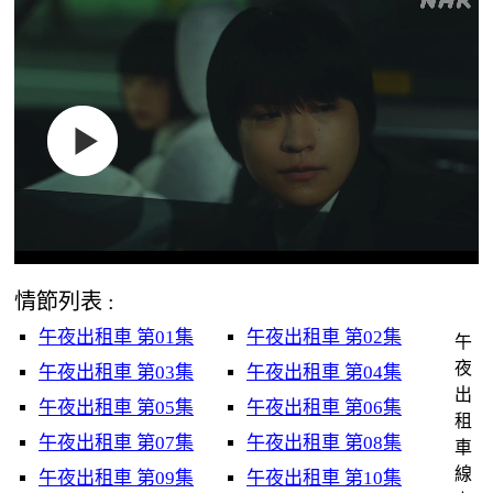
情節列表 :
午夜出租車 第01集
午夜出租車 第02集
午
夜
午夜出租車 第03集
午夜出租車 第04集
出
午夜出租車 第05集
午夜出租車 第06集
租
午夜出租車 第07集
午夜出租車 第08集
車
線
午夜出租車 第09集
午夜出租車 第10集