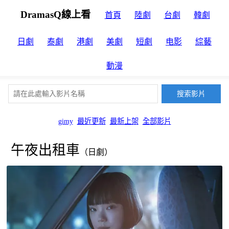
DramasQ線上看
首頁
陸劇
台劇
韓劇
日劇
泰劇
港劇
美劇
短劇
电影
綜藝
動漫
gimy
最近更新
最新上架
全部影片
午夜出租車
（日劇）