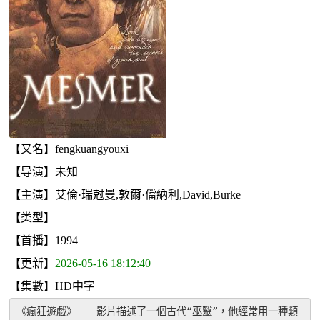
【又名】fengkuangyouxi
【导演】未知
【主演】艾倫·瑞尅曼,敦爾·儅納利,David,Burke
【类型】
【首播】1994
【更新】
2026-05-16 18:12:40
【集數】HD中字
《瘋狂遊戯》　　影片描述了一個古代“巫毉”，他經常用一種類