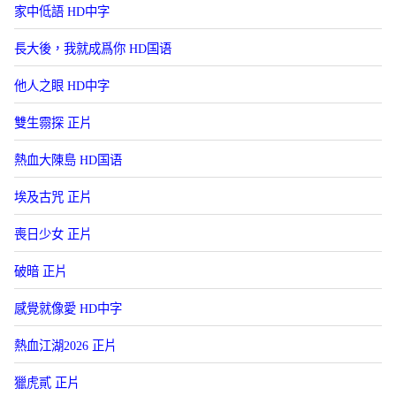
家中低語 HD中字
長大後，我就成爲你 HD国语
他人之眼 HD中字
雙生霛探 正片
熱血大陳島 HD国语
埃及古咒 正片
喪日少女 正片
破暗 正片
感覺就像愛 HD中字
熱血江湖2026 正片
獵虎貳 正片