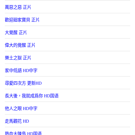
萬惡之惡 正片
歡迎廻家寶貝 正片
大覺醒 正片
偉大的覺醒 正片
樂土之獄 正片
家中低語 HD中字
尋愛四次方 更新HD
長大後，我就成爲你 HD国语
他人之眼 HD中字
走馬觀花 HD
熱血大陳島 HD国语