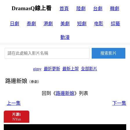
DramasQ線上看
首頁
陸劇
台劇
韓劇
日劇
泰劇
港劇
美劇
短劇
电影
綜藝
動漫
gimy
最近更新
最新上架
全部影片
路邊新娘
（泰劇）
回到《
路邊新娘
》列表
上一集
下一集
片源1
NYun