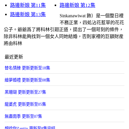
路邊新娘 第11集
路邊新娘 第12集
路邊新娘 第13集
Sinkanawiwat 飾）是一個整日裡
不務正業，四処沾花惹草的花花
公子。爺爺爲了將科林引廻正道，提出了一個苛刻的條件，
除非科林能夠找到一個女人同她結婚，否則家裡的巨額財産
將由科林
最近更新
替名情臻 更新更新至18集
繪夢婚禮 更新更新至08集
黑珊瑚 更新更新至27集
龍婆虎 更新更新至05集
無盡雨季 更新至07集
想唸你Zantiis 更新至8集完结